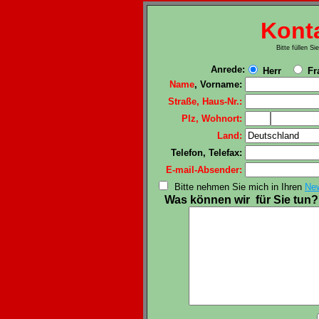
Kont
Bitte füllen S
Anrede:
Herr
F
Name
, Vorname:
Straße, Haus-Nr.:
Plz, Wohnort:
Land:
Telefon, Telefax:
E-mail-Absender:
Bitte nehmen Sie mich in Ihren
New
Was können wir für Sie tun?