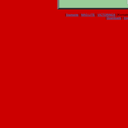
[
Startseite
] [
MAG-LITE
] [
VICTORINOX
] [Kontakt
[
Downloads
] [
Im